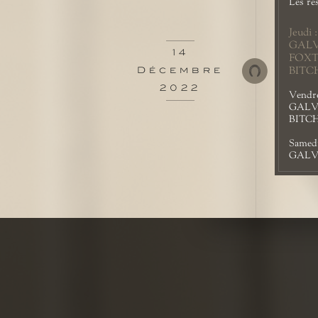
Les rés
Jeudi :
GALVA
14
FOXTR
BITCH
Décembre
2022
Vendre
GALVA
BITCHI
Samedi
GALVA