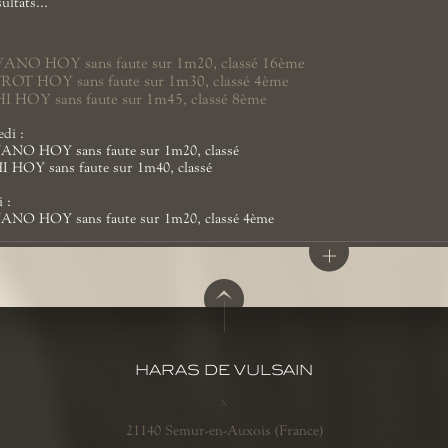
ultats...
NO HOY sans faute sur 1m20, classé 16ème
OT HOY sans faute sur 1m30, classé 4ème
I HOY sans faute sur 1m45, classé 8ème
di :
NO HOY sans faute sur 1m20, classé
 HOY sans faute sur 1m40, classé
 :
NO HOY sans faute sur 1m20, classé 4ème
HARAS DE VULSAIN
x
21140 Semur-en-Auxois (France)