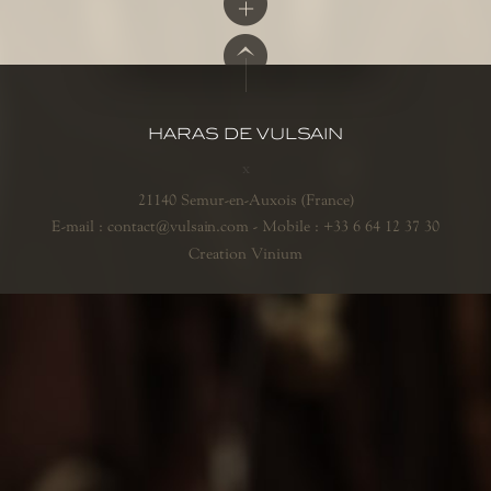
HARAS DE VULSAIN
x
21140 Semur-en-Auxois (France)
E-mail : contact@vulsain.com
- Mobile : +33 6 64 12 37 30
Creation Vinium